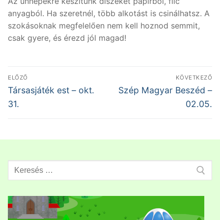
Az ünnepekre készítünk díszeket papírból, filc
anyagból. Ha szeretnél, több alkotást is csinálhatsz. A
szokásoknak megfelelően nem kell hoznod semmit,
csak gyere, és érezd jól magad!
Bejegyzés
ELŐZŐ
KÖVETKEZŐ
navigáció
Előző
Következő
Társasjáték est – okt.
Szép Magyar Beszéd –
bejegyzés:
bejegyzés:
31.
02.05.
Search
for: