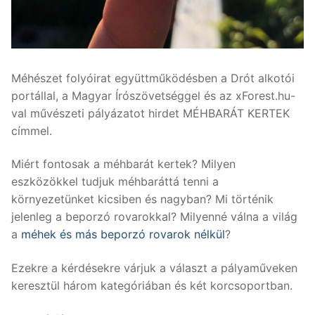
Méhészet folyóirat együttműködésben a Drót alkotói
portállal, a Magyar Írószövetséggel és az xForest.hu-
val művészeti pályázatot hirdet MÉHBARÁT KERTEK
címmel.
Miért fontosak a méhbarát kertek? Milyen
eszközökkel tudjuk méhbaráttá tenni a
környezetünket kicsiben és nagyban? Mi történik
jelenleg a beporzó rovarokkal? Milyenné válna a világ
a
méhek és más beporzó rovarok nélkül
?
Ezekre a kérdésekre várjuk a választ a pályaműveken
keresztül három kategóriában és két korcsoportban.