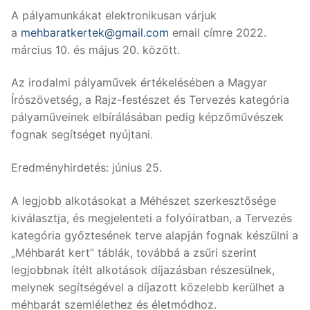
A pályamunkákat elektronikusan várjuk
a
mehbaratkertek@gmail.com
email címre 2022.
március 10. és május 20. között.
Az irodalmi pályaművek értékelésében a Magyar
Írószövetség, a Rajz-festészet és Tervezés kategória
pályaműveinek elbírálásában pedig képzőművészek
fognak segítséget nyújtani.
Eredményhirdetés: június 25.
A legjobb alkotásokat a Méhészet szerkesztősége
kiválasztja, és megjelenteti a folyóiratban, a Tervezés
kategória győztesének terve alapján fognak készülni a
„Méhbarát kert” táblák, továbbá a zsűri szerint
legjobbnak ítélt alkotások díjazásban részesülnek,
melynek segítségével a díjazott közelebb kerülhet a
méhbarát szemlélethez és életmódhoz.