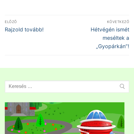
Bejegyzés
ELŐZŐ
KÖVETKEZŐ
navigáció
Előző
Következő
Rajzold tovább!
Hétvégén ismét
bejegyzés:
bejegyzés:
meséltek a
„Gyopárkán”!
Search
for: