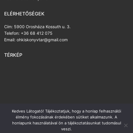
ELÉRHETŐSÉGEK
Cím: 5900 Orosháza Kossuth u. 3.
Telefon: +36 68 412 075
Email: ohkiskonyvtar@gmail.com
TÉRKÉP
Kedves Látogató! Tájékoztatjuk, hogy a honlap felhasználói
élmény fokozásának érdekében sütiket alkalmazunk. A
honlapunk használatával ön a tájékoztatásunkat tudomásul
Copyright ©
2026 Justh Zsigmond Városi Könyvtár
–
veszi.
Illusztrátor:
Mester Kata
mester_kata@yahoo.com
– WordPress