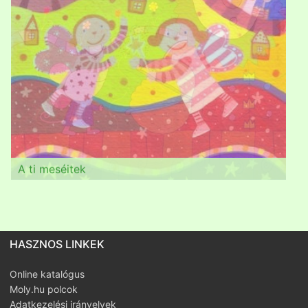
A ti meséitek
A ti meséitek
A ti meséitek
A ti meséitek
A ti meséitek
HASZNOS LINKEK
Online katalógus
Moly.hu polcok
Adatkezelési irányelvek