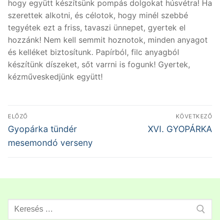
hogy együtt készítsünk pompás dolgokat húsvétra! Ha
szerettek alkotni, és célotok, hogy minél szebbé
tegyétek ezt a friss, tavaszi ünnepet, gyertek el
hozzánk! Nem kell semmit hoznotok, minden anyagot
és kelléket biztosítunk. Papírból, filc anyagból
készítünk díszeket, sőt varrni is fogunk! Gyertek,
kézműveskedjünk együtt!
Bejegyzés
ELŐZŐ
KÖVETKEZŐ
navigáció
Előző
Következő
Gyopárka tündér
XVI. GYOPÁRKA
bejegyzés:
bejegyzés:
mesemondó verseny
Search
for: