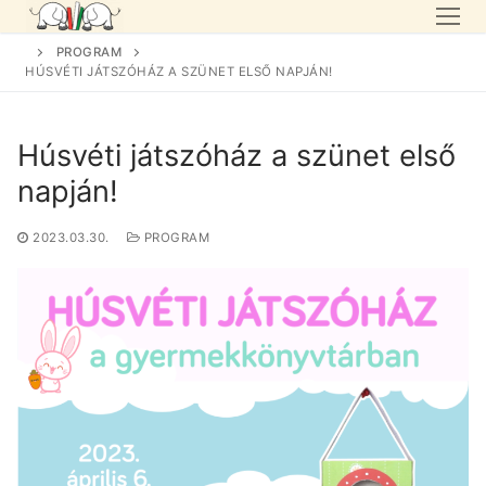
Skip
to
PROGRAM
content
HÚSVÉTI JÁTSZÓHÁZ A SZÜNET ELSŐ NAPJÁN!
Húsvéti játszóház a szünet első
napján!
2023.03.30.
PROGRAM