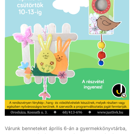
Várunk benneteket április 6-án a gyermekkönyvtárba,