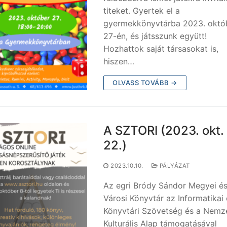
titeket. Gyertek el a
gyermekkönyvtárba 2023. októ
27-én, és játsszunk együtt!
Hozhattok saját társasokat is,
hiszen…
OLVASS TOVÁBB →
A SZTORI (2023. okt. 
22.)
2023.10.10.
PÁLYÁZAT
Az egri Bródy Sándor Megyei é
Városi Könyvtár az Informatikai 
Könyvtári Szövetség és a Nemze
Kulturális Alap támogatásával