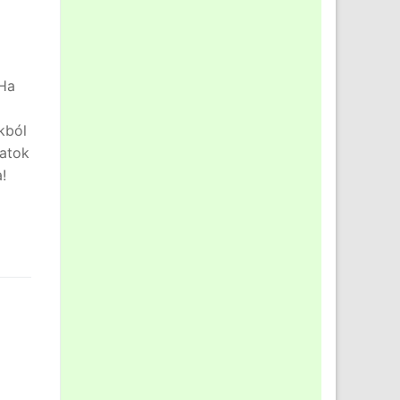
 Ha
kból
satok
!