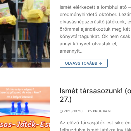
Ismét elérkezett a lombhullató –
eredményhirdető október. Lezár
olvasásnépszerűsítő játékunk, é
örömmel ajándékoztuk meg két 
könyvtártagunkat. Ők nem csak
annyi könyvet olvastak el,
amennyit…
OLVASS TOVÁBB →
Ismét társasozunk! (o
27.)
2023.10.20.
PROGRAM
Az előző társasjáték est sikerén
felbuzdulva ismét játékra invitá