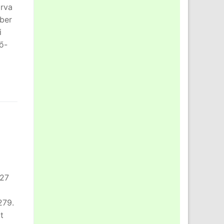
árva
mber
i
fő-
ó
 27
279.
t