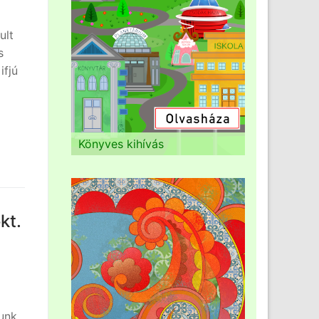
ult
s
ifjú
Könyves kihívás
kt.
lunk