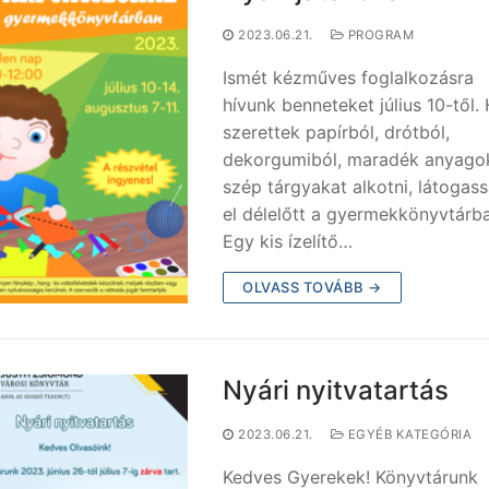
2023.06.21.
PROGRAM
Ismét kézműves foglalkozásra
hívunk benneteket július 10-től.
szerettek papírból, drótból,
dekorgumiból, maradék anyago
szép tárgyakat alkotni, látogas
el délelőtt a gyermekkönyvtárba
Egy kis ízelítő…
OLVASS TOVÁBB →
Nyári nyitvatartás
2023.06.21.
EGYÉB KATEGÓRIA
Kedves Gyerekek! Könyvtárunk