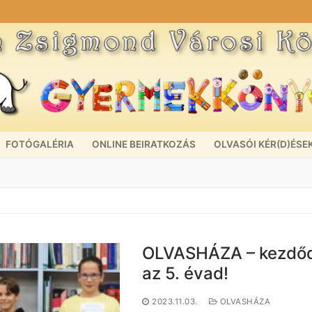
FOTÓGALÉRIA
ONLINE BEIRATKOZÁS
OLVASÓI KÉR(D)ÉSE
OLVASHÁZA – kezdőd
az 5. évad!
2023.11.03.
OLVASHÁZA