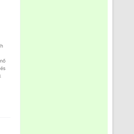
th
űnő
 és
k