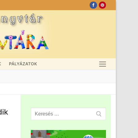
K
PÁLYÁZATOK
ik
Search
for: