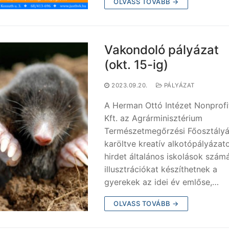
OLVASS TOVÁBB →
Vakondoló pályázat
(okt. 15-ig)
2023.09.20.
PÁLYÁZAT
A Herman Ottó Intézet Nonprofi
Kft. az Agrárminisztérium
Természetmegőrzési Főosztályá
karöltve kreatív alkotópályázat
hirdet általános iskolások számá
illusztrációkat készíthetnek a
gyerekek az idei év emlőse,…
OLVASS TOVÁBB →