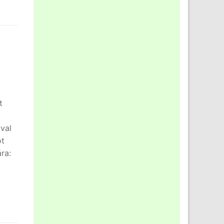
t
val
ot
ra: