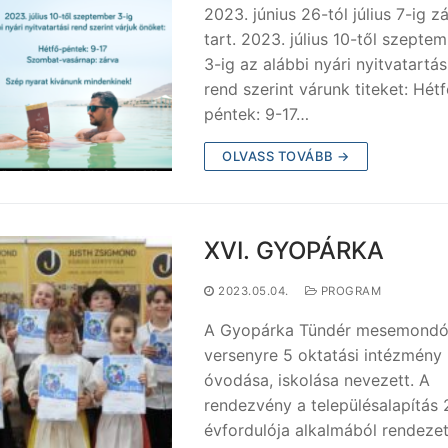
2023. június 26-tól július 7-ig z
tart. 2023. július 10-től szepte
3-ig az alábbi nyári nyitvatartás
rend szerint várunk titeket: Hét
péntek: 9-17…
OLVASS TOVÁBB →
XVI. GYOPÁRKA
2023.05.04.
PROGRAM
A Gyopárka Tündér mesemond
versenyre 5 oktatási intézmény
óvodása, iskolása nevezett. A
rendezvény a településalapítás 
évfordulója alkalmából rendezet