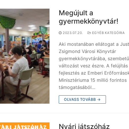
Megújult a
gyermekkönyvtár!
2023.07.20.
EGYÉB KATEGÓRIA
Aki mostanában ellátogat a Jus
Zsigmond Városi Könyvtár
gyermekkönyvtárába, szembet
változást vesz észre. A felújítás
fejlesztés az Emberi Erőforráso
Minisztériuma 15 millió forintos
támogatásából…
OLVASS TOVÁBB →
Nyári játszóház